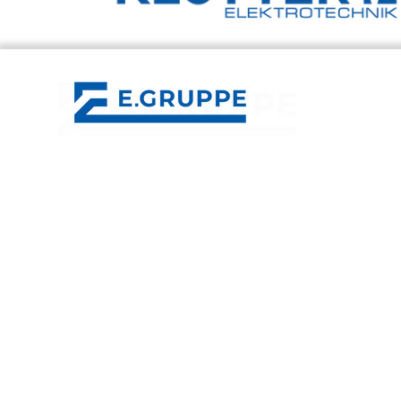
E.GRUPPE
Control Mechatronics
Klotter Elektrotechnik
ESV Erfurter Schaltschrankbau
IMB Energy Systems
LET Services
LET Lüddecke
Kontakt