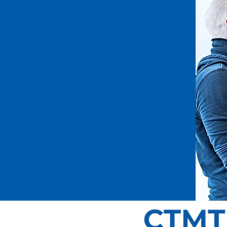
en als
GRUPPE!