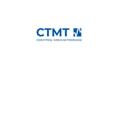
Control Mechatronics GmbH
Anschrift:
Gewerbegebiet
„Lindenbäumchen“
Salmenkopf