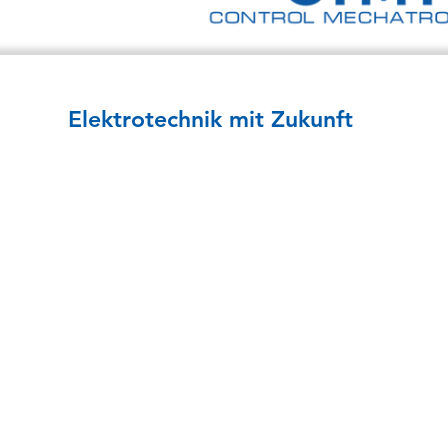
Elektro­­technik mit Zukunft
KOMPETENZEN
Schaltschränke
Verteiler
Trafostationen
USV Stromversorgung
Automatisierung
Gebäudetechnik
E-Mobilität
Services