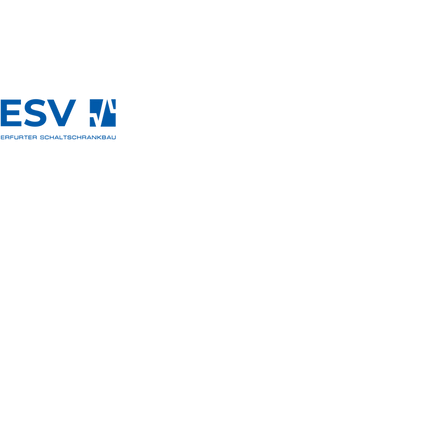
ESV Erfurter
Schaltschrankbau
GmbH
Anschrift:
Lieferanschrift:
Kontakt: