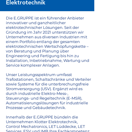
Elektro­­technik
Die E.GRUPPE ist ein führender Anbieter
innovativer und ganzheitlicher
elektrotechnischer Lösungen. Seit der
Gründung im Jahr 2021 unterstützen wir
Unternehmen aus diversen Industrien mit
einem Portfolio entlang der gesamten
elektrotechnischen Wertschöpfungskette –
von Beratung und Planung über
Engineering und Fertigung bis hin zu
Installation, Inbetriebnahme, Wartung und
Service komplexer Anlagen.
​Unser Leistungsspektrum umfasst
Trafostationen, Schaltschränke und Verteiler
sowie Systeme für die unterbrechungsfreie
Stromversorgung (USV). Ergänzt wird es
durch industrielle Elektro-Mess-,
Steuerungs- und Regeltechnik (E-MSR),
Automatisierungslösungen für industrielle
Prozesse und Gebäudetechnik.
Innerhalb der E.GRUPPE bündeln die
Unternehmen Klotter Elektrotechnik,
Control Mechatronics, LET Lüddecke, LET
Services, ESV und IMB Ihre Fachkompetenz.