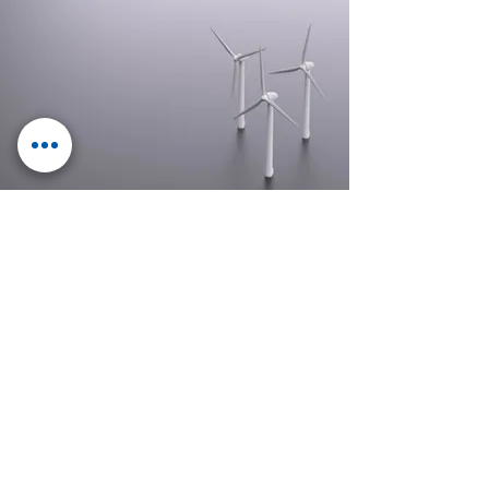
Elektro­­technik
mit Zukunft
E.GRUPPE
Control Mechatronics
Klotter Elektrotechnik