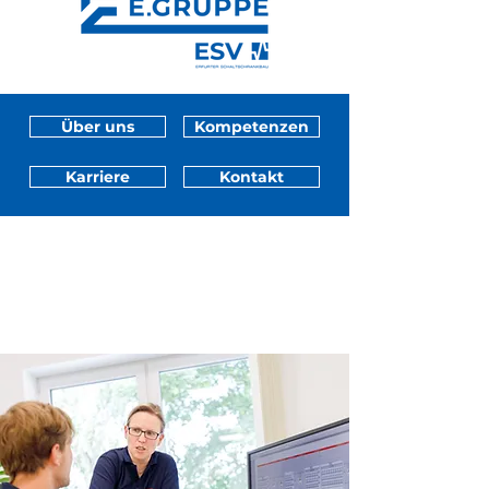
Über uns
Kompetenzen
Karriere
Kontakt
Langjaehrige Erfahrung
Über uns
Höchste Kompetenz, Qualität und Flexibilität
im Schaltschrankbau