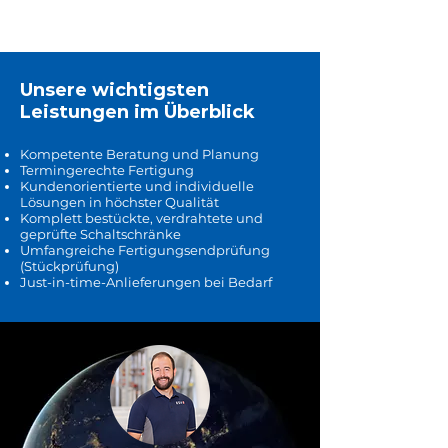
Unsere wichtigsten
Leistungen im Überblick
Kompetente Beratung und Planung
Termingerechte Fertigung
Kundenorientierte und individuelle
Lösungen in höchster Qualität
Komplett bestückte, verdrahtete und
geprüfte Schaltschränke
Umfangreiche Fertigungsendprüfung
(Stückprüfung)
Just-in-time-Anlieferungen bei Bedarf