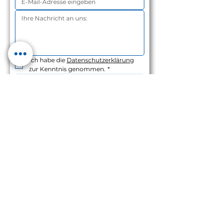
Ich habe die 
Datenschutzerklärung
zur Kenntnis genommen.
*
absenden
ESV Erfurter
Schaltschrankbau
GmbH
Energie. Sicher. Verteilen.
Individuelle Planung, Entwicklung
und Fertigung