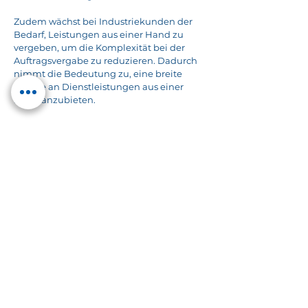
Zudem wächst bei Industriekunden der
Bedarf, Leistungen aus einer Hand zu
vergeben, um die Komplexität bei der
Auftragsvergabe zu reduzieren. Dadurch
nimmt die Bedeutung zu, eine breite
Palette an Dienstleistungen aus einer
Hand anzubieten.
Möglichkeiten als Teil der
E.GRUPPE!
Erfahren Sie mehr über die Vorteile Ihres
Unternehmens im Verbund der E.GRUPPE
und nehmen Sie direkt Kontakt mit uns
auf.
Was wir suchen
Was wir bieten