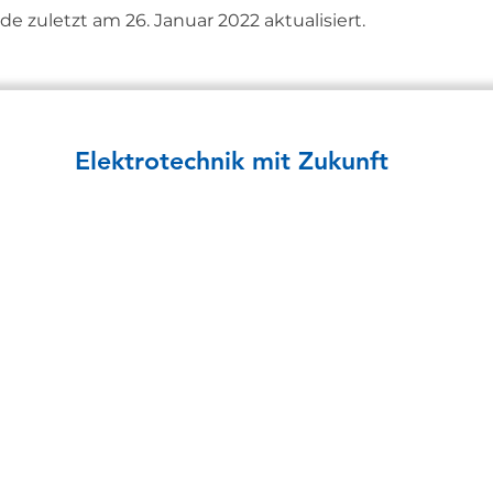
 zuletzt am 26. Januar 2022 aktualisiert.
Elektro­­technik mit Zukunft
KOMPETENZEN
Schaltschränke
Verteiler
Trafostationen
USV Stromversorgung
Automatisierung
Gebäudetechnik
E-Mobilität