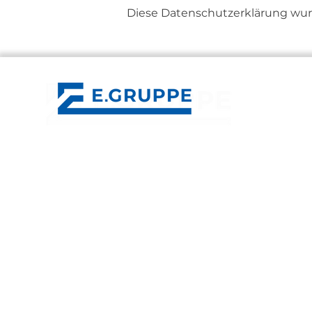
Diese Datenschutzerklärung wurde
E.GRUPPE
Control Mechatronics
Klotter Elektrotechnik
ESV Erfurter Schaltschrankbau
IMB Energy Systems
LET Services
LET Lüddecke