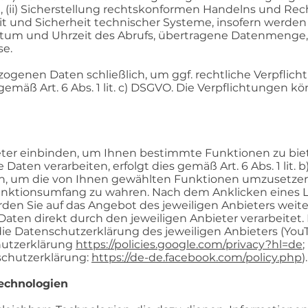
 (ii) Sicherstellung rechtskonformen Handelns und Recht
t und Sicherheit technischer Systeme, insofern werden 
tum und Uhrzeit des Abrufs, übertragene Datenmenge,
se.
ogenen Daten schließlich, um ggf. rechtliche Verpflich
emäß Art. 6 Abs. 1 lit. c) DSGVO. Die Verpflichtungen k
eter einbinden, um Ihnen bestimmte Funktionen zu biet
ten verarbeiten, erfolgt dies gemäß Art. 6 Abs. 1 lit. b
ich, um die von Ihnen gewählten Funktionen umzusetze
nktionsumfang zu wahren. Nach dem Anklicken eines Li
rden Sie auf das Angebot des jeweiligen Anbieters weite
en direkt durch den jeweiligen Anbieter verarbeitet. Bi
die Datenschutzerklärung des jeweiligen Anbieters (You
hutzerklärung
https://policies.google.com/privacy?hl=de
schutzerklärung:
https://de-de.facebook.com/policy.php
).
Technologien