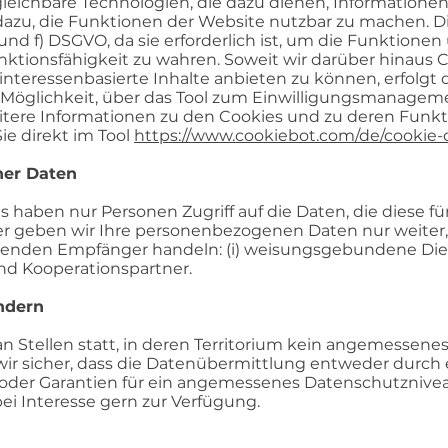
eichbare Technologien, die dazu dienen, Informatione
azu, die Funktionen der Website nutzbar zu machen. Di
) und f) DSGVO, da sie erforderlich ist, um die Funktio
nktionsfähigkeit zu wahren. Soweit wir darüber hinaus 
nteressenbasierte Inhalte anbieten zu können, erfolgt di
ie Möglichkeit, über das Tool zum Einwilligungsmanage
ere Informationen zu den Cookies und zu deren Funkti
ie direkt im Tool
https://www.cookiebot.com/de/cookie-d
ner Daten
haben nur Personen Zugriff auf die Daten, die diese f
 geben wir Ihre personenbezogenen Daten nur weiter, 
enden Empfänger handeln: (i) weisungsgebundene Dienstle
nd Kooperationspartner.
ändern
n Stellen statt, in deren Territorium kein angemesse
n wir sicher, dass die Datenübermittlung entweder durch
 oder Garantien für ein angemessenes Datenschutznive
bei Interesse gern zur Verfügung.