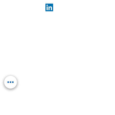
E.GROUP
Control Mechatronics
Klotter Elektrotechnik
IMB Energy Systems
ESV Erfurter Schaltschrankbau
LET Lüddecke
LET Services
COMPETENCIES
Control cabinets
Distribution
Trafostationen
UPS power supply