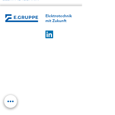
Elektro­­technik
mit Zukunft
E.GRUPPE
Control Mechatronics
Klotter Elektrotechnik
IMB Energy Systems
ESV Erfurter Schaltschrankbau
LET Lüddecke
LET Services
KOMPETENZEN